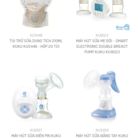
KU5446
KU9023
TÚI TRỮ SỮA DUNG TÍCH 210ML
MÁY HÚT SỮA MẸ ĐÔI - SMART
KUKU KU5446 - HỘP 20 TÚI
ELECTRONIC DOUBLE BREAST
PUMP KUKU KU9023
KU9021
KU5456
MÁY HÚT SỮA ĐIỆN PIN KUKU
MÁY HÚT SỮA BẰNG TAY KUKU