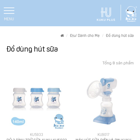
MENU
Home
Địu/ Dành cho Mẹ
Đồ dùng hút sữa
Đồ dùng hút sữa
Tổng 8 sản phẩm
KU5933
KU9017
BỘ 3 BÌNH TRỮ SỮA KUKU KU5933
MÁY HÚT SỮA ĐIỆN VÀ PIN KUKU