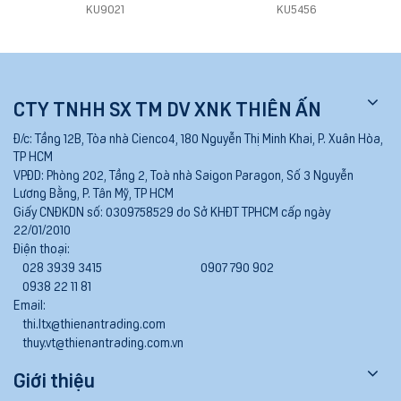
KU9021
KU5456
CTY TNHH SX TM DV XNK THIÊN ẤN
Đ/c:
Tầng 12B, Tòa nhà Cienco4, 180 Nguyễn Thị Minh Khai, P. Xuân Hòa,
TP HCM
VPĐD:
Phòng 202, Tầng 2, Toà nhà Saigon Paragon, Số 3 Nguyễn
Lương Bằng, P. Tân Mỹ, TP HCM
Giấy CNĐKDN số:
0309758529 do Sở KHĐT TPHCM cấp ngày
22/01/2010
Điện thoại:
028 3939 3415
0907 790 902
0938 22 11 81
Email:
thi.ltx@thienantrading.com
thuy.vt@thienantrading.com.vn
Giới thiệu