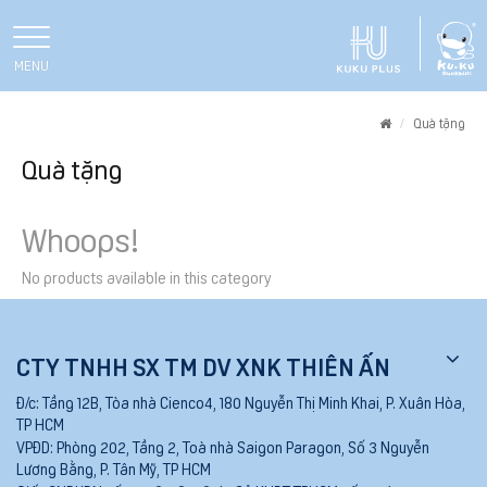
MENU
Home
Quà tặng
Quà tặng
Whoops!
No products available in this category
CTY TNHH SX TM DV XNK THIÊN ẤN
Đ/c:
Tầng 12B, Tòa nhà Cienco4, 180 Nguyễn Thị Minh Khai, P. Xuân Hòa,
TP HCM
VPĐD:
Phòng 202, Tầng 2, Toà nhà Saigon Paragon, Số 3 Nguyễn
Lương Bằng, P. Tân Mỹ, TP HCM