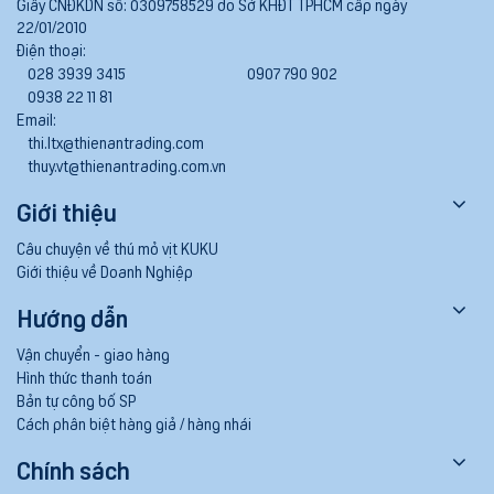
Giấy CNĐKDN số:
0309758529 do Sở KHĐT TPHCM cấp ngày
22/01/2010
Điện thoại:
028 3939 3415
0907 790 902
0938 22 11 81
Email:
thi.ltx@thienantrading.com
thuy.vt@thienantrading.com.vn
Giới thiệu
Câu chuyện về thú mỏ vịt KUKU
Giới thiệu về Doanh Nghiệp
Hướng dẫn
Vận chuyển - giao hàng
Hình thức thanh toán
Bản tự công bố SP
Cách phân biệt hàng giả / hàng nhái
Chính sách