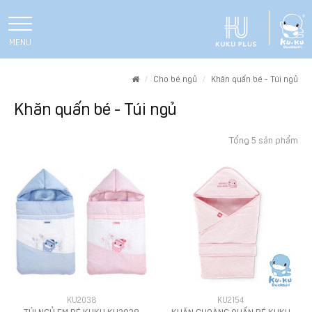
MENU
Home
Cho bé ngủ
Khăn quấn bé - Túi ngủ
Khăn quấn bé - Túi ngủ
Tổng 5 sản phẩm
KU2038
KU2154
TÚI NGỦ EM BÉ KUKU KU2038
KHĂN CHOÀNG QUẤN BÉ KUKU