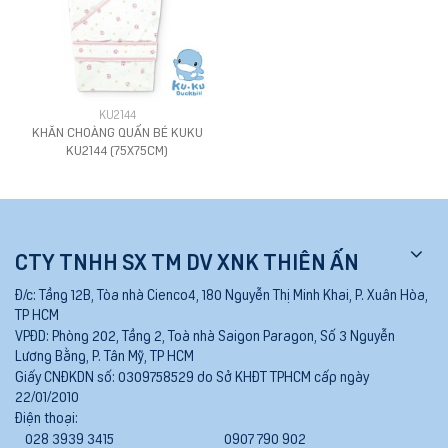
KU2144
KHĂN CHOÀNG QUẤN BÉ KUKU
KU2144 (75X75CM)
CTY TNHH SX TM DV XNK THIÊN ẤN
Đ/c:
Tầng 12B, Tòa nhà Cienco4, 180 Nguyễn Thị Minh Khai, P. Xuân Hòa,
TP HCM
VPĐD:
Phòng 202, Tầng 2, Toà nhà Saigon Paragon, Số 3 Nguyễn
Lương Bằng, P. Tân Mỹ, TP HCM
Giấy CNĐKDN số:
0309758529 do Sở KHĐT TPHCM cấp ngày
22/01/2010
Điện thoại:
028 3939 3415
0907 790 902