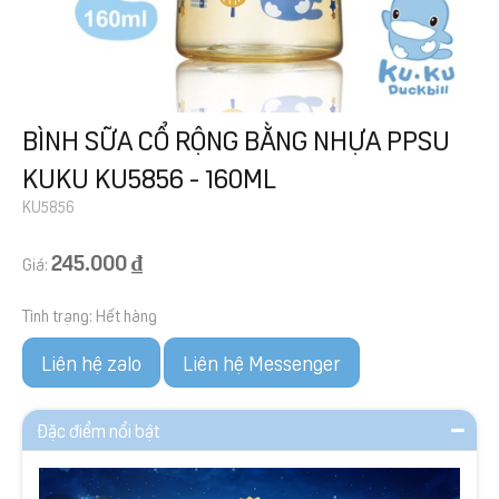
BÌNH SỮA CỔ RỘNG BẰNG NHỰA PPSU
KUKU KU5856 - 160ML
KU5856
245.000 ₫
Giá:
Tình trạng:
Hết hàng
Liên hệ zalo
Liên hệ Messenger
Đặc điểm nổi bật