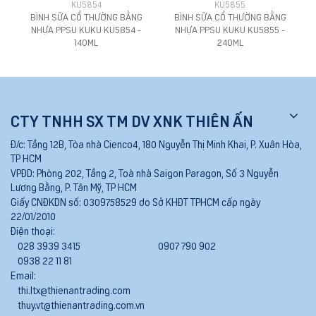
KU5854
KU5855
BÌNH SỮA CỔ THƯỜNG BẰNG
BÌNH SỮA CỔ THƯỜNG BẰNG
NHỰA PPSU KUKU KU5854 -
NHỰA PPSU KUKU KU5855 -
140ML
240ML
CTY TNHH SX TM DV XNK THIÊN ẤN
Đ/c:
Tầng 12B, Tòa nhà Cienco4, 180 Nguyễn Thị Minh Khai, P. Xuân Hòa,
TP HCM
VPĐD:
Phòng 202, Tầng 2, Toà nhà Saigon Paragon, Số 3 Nguyễn
Lương Bằng, P. Tân Mỹ, TP HCM
Giấy CNĐKDN số:
0309758529 do Sở KHĐT TPHCM cấp ngày
22/01/2010
Điện thoại:
028 3939 3415
0907 790 902
0938 22 11 81
Email:
thi.ltx@thienantrading.com
thuy.vt@thienantrading.com.vn