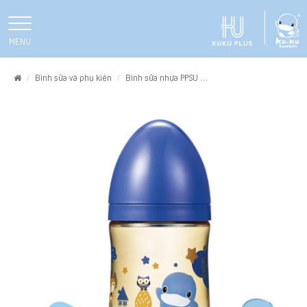
MENU
Home
Bình sữa và phụ kiện
Bình sữa nhựa PPSU
BÌNH SỮA CỔ RỘNG BẰNG