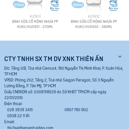
KU5931
KU5932
BÌNH SỮA CỔ RỘNG NHỰA PP
BÌNH SỮA CỔ RỘNG NHỰA PP
KUKU KU5931 - 270ML
KUKU KU5932 - 360ML
CTY TNHH SX TM DV XNK THIÊN ẤN
Đ/c:
Tầng 12B, Tòa nhà Cienco4, 180 Nguyễn Thị Minh Khai, P. Xuân Hòa,
TP HCM
VPĐD:
Phòng 202, Tầng 2, Toà nhà Saigon Paragon, Số 3 Nguyễn
Lương Bằng, P. Tân Mỹ, TP HCM
Giấy CNĐKDN số:
0309758529 do Sở KHĐT TPHCM cấp ngày
22/01/2010
Điện thoại:
028 3939 3415
0907 790 902
0938 22 11 81
Email:
thi.ltx@thienantrading.com