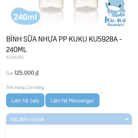
BÌNH SỮA NHỰA PP KUKU KU5928A -
240ML
KU5928A
125.000 ₫
Giá:
Tình trạng:
Còn hàng
Liên hệ zalo
Liên hệ Messenger
Đặc điểm nổi bật