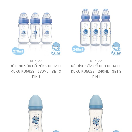
KU5923
KU5922
BỘ BÌNH SỮA CỔ RỘNG NHỰA PP
BỘ BÌNH SỮA CỔ NHỎ NHỰA PP
KUKU KU5923 - 270ML - SET 3
KUKU KU5922 - 240ML - SET 3
BÌNH
BÌNH