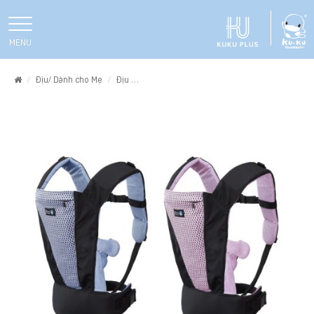
MENU
Home
Địu/ Dành cho Mẹ
Địu
ĐỊU EM BÉ 4 TRONG 1 THOÁNG KHÍ KUKU KU2