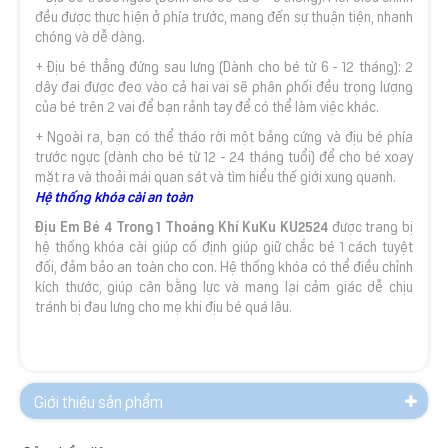
đều được thực hiện ở phía trước, mang đến sự thuận tiện, nhanh
chóng và dễ dàng.
+ Địu bé thẳng đứng sau lưng (Dành cho bé từ 6 - 12 tháng): 2
dây đai được đeo vào cả hai vai sẽ phân phối đều trọng lượng
của bé trên 2 vai để bạn rảnh tay để có thể làm việc khác.
+ Ngoài ra, bạn có thể tháo rời một bảng cứng và địu bé phía
trước ngực (dành cho bé từ 12 - 24 tháng tuổi) để cho bé xoay
mặt ra và thoải mái quan sát và tìm hiểu thế giới xung quanh.
Hệ thống khóa cài an toàn
Địu Em Bé 4 Trong 1 Thoáng Khí KuKu KU2524
được trang bị
hệ thống khóa cài giúp cố định giúp giữ chắc bé 1 cách tuyệt
đối, đảm bảo an toàn cho con. Hệ thống khóa có thể điều chỉnh
kích thước, giúp cân bằng lực và mang lại cảm giác dễ chịu
tránh bị đau lưng cho mẹ khi địu bé quá lâu.
Giới thiệu sản phẩm