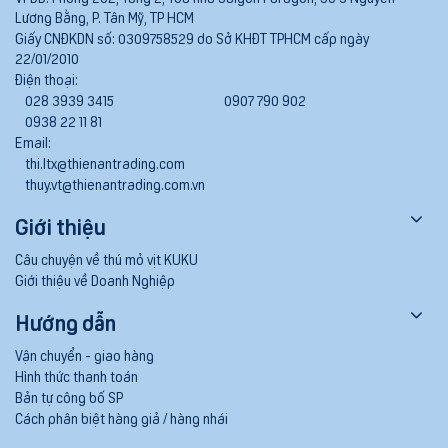
Lương Bằng, P. Tân Mỹ, TP HCM
Giấy CNĐKDN số:
0309758529 do Sở KHĐT TPHCM cấp ngày
22/01/2010
Điện thoại:
028 3939 3415
0907 790 902
0938 22 11 81
Email:
thi.ltx@thienantrading.com
thuy.vt@thienantrading.com.vn
Giới thiệu
Câu chuyện về thú mỏ vịt KUKU
Giới thiệu về Doanh Nghiệp
Hướng dẫn
Vận chuyển - giao hàng
Hình thức thanh toán
Bản tự công bố SP
Cách phân biệt hàng giả / hàng nhái