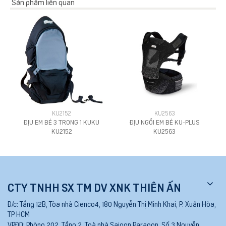
Sản phẩm liên quan
KU2152
KU2563
ĐỊU EM BÉ 3 TRONG 1 KUKU
ĐỊU NGỒI EM BÉ KU-PLUS
KU2152
KU2563
CTY TNHH SX TM DV XNK THIÊN ẤN
Đ/c:
Tầng 12B, Tòa nhà Cienco4, 180 Nguyễn Thị Minh Khai, P. Xuân Hòa,
TP HCM
VPĐD:
Phòng 202, Tầng 2, Toà nhà Saigon Paragon, Số 3 Nguyễn