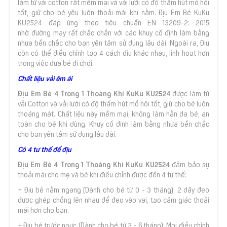
làm từ vải cotton rất mềm mại và vải lưới có độ thấm hút mồ hôi
tốt, giữ cho bé yêu luôn thoải mái khi nằm. Địu Em Bé KuKu
KU2524 đáp ứng theo tiêu chuẩn EN 13209-2: 2015
nhờ đường may rất chắc chắn với các khuy cố định làm bằng
nhựa bền chắc cho bạn yên tâm sử dụng lâu dài. Ngoài ra, Địu
còn có thể điều chỉnh tạo 4 cách địu khác nhau, linh hoạt hơn
trong việc đưa bé đi chơi.
Chất liệu vải êm ái
Địu Em Bé 4 Trong 1 Thoáng Khí KuKu KU2524
được làm từ
vải Cotton và vải lưới có độ thấm hút mồ hôi tốt, giữ cho bé luôn
thoáng mát. Chất liệu này mềm mại, không làm hằn da bé, an
toàn cho bé khi dùng. Khuy cố định làm bằng nhựa bền chắc
cho bạn yên tâm sử dụng lâu dài.
Có 4 tư thế để địu
Địu Em Bé 4 Trong 1 Thoáng Khí KuKu KU2524
đảm bảo sự
thoải mái cho mẹ và bé khi điều chỉnh được đến 4 tư thế:
+ Địu bé nằm ngang (Dành cho bé từ 0 - 3 tháng): 2 dây đeo
được ghép chồng lên nhau để đeo vào vai, tạo cảm giác thoải
mái hơn cho bạn.
+ Địu bé trước ngực (Dành cho bé từ 3 - 6 tháng): Mọi điều chỉnh