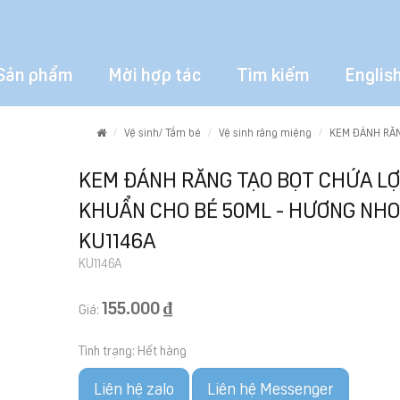
Sản phẩm
Mời hợp tác
Tìm kiếm
Englis
Home
Vệ sinh/ Tắm bé
Vệ sinh răng miệng
KEM ĐÁNH RĂN
KEM ĐÁNH RĂNG TẠO BỌT CHỨA LỢ
KHUẨN CHO BÉ 50ML - HƯƠNG NH
KU1146A
KU1146A
155.000 ₫
Giá:
Tình trạng:
Hết hàng
Liên hệ zalo
Liên hệ Messenger