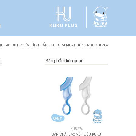
h
G TẠO BỌT CHỨA LỢI KHUẨN CHO BÉ 50ML - HƯƠNG NHO KU1146A
I
Sản phẩm liên quan
O
KU5374
BÀN CHẢI BẢO VỆ NƯỚU KUKU