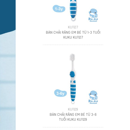
KU1127
BÀN CHẢI RĂNG EM BÉ TỪ 1-3 TUỔI
KUKU KU1127
KU1129
BÀN CHẢI RĂNG EM BÉ TỪ 3-6
TUỔI KUKU KU1129