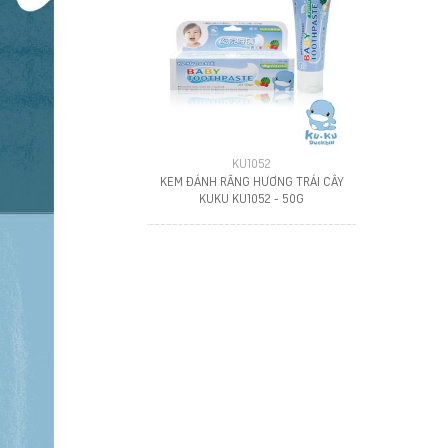
KU1052
KEM ĐÁNH RĂNG HƯƠNG TRÁI CÂY
KUKU KU1052 - 50G