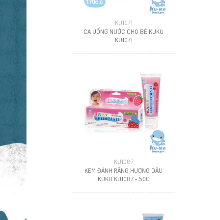
KU1071
CA UỐNG NƯỚC CHO BÉ KUKU
KU1071
KU1087
KEM ĐÁNH RĂNG HƯƠNG DÂU
KUKU KU1087 - 50G