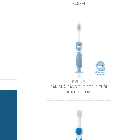
KU5374
KU1113A
BÀN CHẢI RĂNG CHO BÉ 2-8 TUỔI
KUKU KU1113A