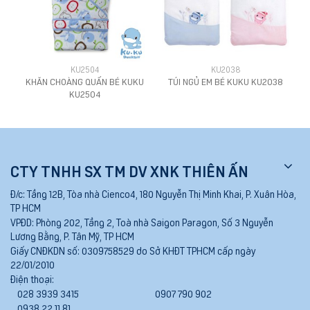
KU2504
KU2038
KHĂN CHOÀNG QUẤN BÉ KUKU
TÚI NGỦ EM BÉ KUKU KU2038
KU2504
CTY TNHH SX TM DV XNK THIÊN ẤN
Đ/c:
Tầng 12B, Tòa nhà Cienco4, 180 Nguyễn Thị Minh Khai, P. Xuân Hòa,
TP HCM
VPĐD:
Phòng 202, Tầng 2, Toà nhà Saigon Paragon, Số 3 Nguyễn
Lương Bằng, P. Tân Mỹ, TP HCM
Giấy CNĐKDN số:
0309758529 do Sở KHĐT TPHCM cấp ngày
22/01/2010
Điện thoại:
028 3939 3415
0907 790 902
0938 22 11 81