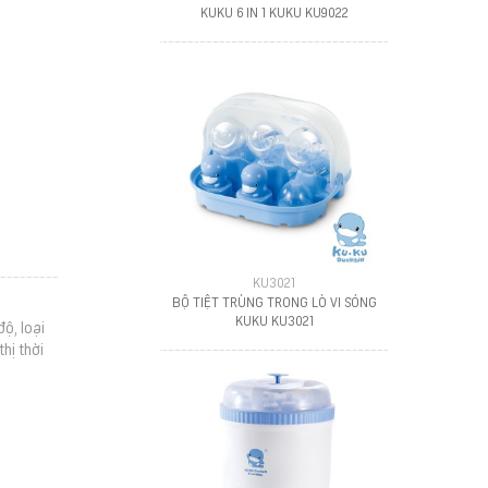
KUKU 6 IN 1 KUKU KU9022
KU3021
BỘ TIỆT TRÙNG TRONG LÒ VI SÓNG
KUKU KU3021
ộ, loại
thị thời