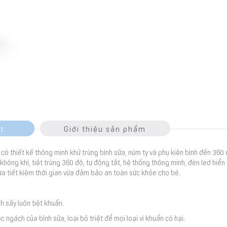
t
Giới thiệu sản phẩm
có thiết kế thông minh khử trùng bình sữa, núm ty và phụ kiện bình đến 360 đ
c không khí, tiệt trùng 360 độ, tự động tắt, hệ thống thông minh, đèn led hiển 
ừa tiết kiệm thời gian vừa đảm bảo an toàn sức khỏe cho bé.
h sấy luôn tiệt khuẩn.
c ngách của bình sửa, loại bỏ triệt để mọi loại vi khuẩn có hại.