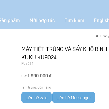
Sản phẩm
Mời hợp tác
Tìm kiếm
Englis
Home
Sản
MÁY TIỆT TRÙNG VÀ SẤY KHÔ BÌNH
KUKU KU9024
KU9024
1.990.000 ₫
Giá:
Tình trạng:
Còn hàng
Liên hệ zalo
Liên hệ Messenger