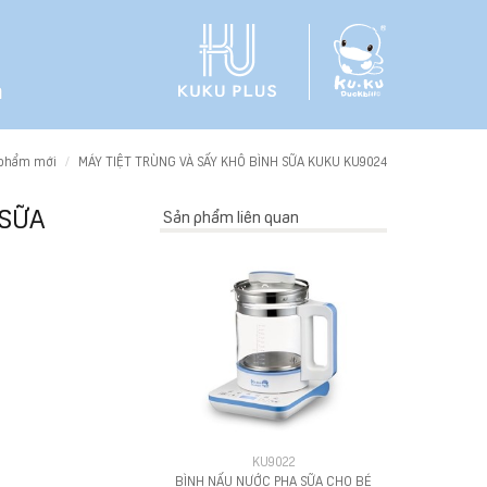
h
 phẩm mới
MÁY TIỆT TRÙNG VÀ SẤY KHÔ BÌNH SỮA KUKU KU9024
 SỮA
Sản phẩm liên quan
KU9022
BÌNH NẤU NƯỚC PHA SỮA CHO BÉ