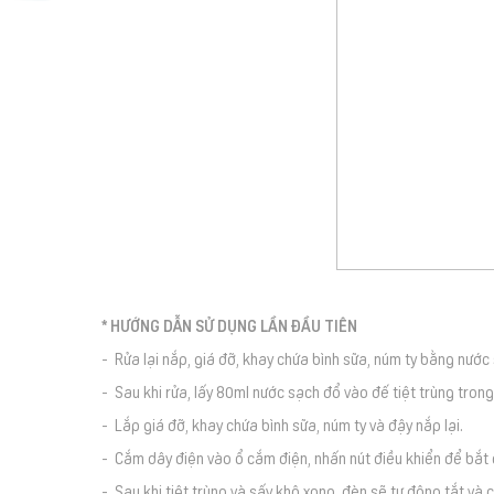
* HƯỚNG DẪN SỬ DỤNG LẦN ĐẦU TIÊN
- Rửa lại nắp, giá đỡ, khay chứa bình sữa, núm ty bằng nước
- Sau khi rửa, lấy 80ml nước sạch đổ vào đế tiệt trùng tron
- Lắp giá đỡ, khay chứa bình sữa, núm ty và đậy nắp lại.
- Cắm dây điện vào ổ cắm điện, nhấn nút điều khiển để bắt 
- Sau khi tiệt trùng và sấy khô xong, đèn sẽ tự động tắt và 