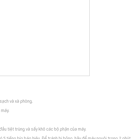
 sạch và xà phòng.
g máy.
đầu tiệt trùng và sấy khô các bộ phận của máy.
có 5 tiếng bíp báo hiệu. Để tránh bị bỏng, hãy để máy nguội trong 2 phút.