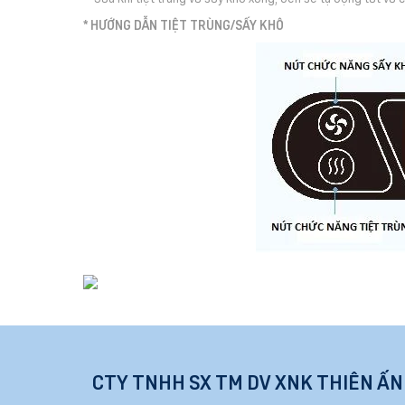
* HƯỚNG DẪN TIỆT TRÙNG/SẤY KHÔ
CTY TNHH SX TM DV XNK THIÊN ẤN