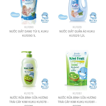
KU1090
KU1029
NƯỚC GIẶT DẠNG TÚI 1L KUKU
NƯỚC GIẶT QUẦN ÁO KUKU
KU1090 1L
KU1029 1,2L
KU1078
KU1081
NƯỚC RỬA BÌNH SỮA HƯƠNG
NƯỚC RỬA BÌNH SỮA HƯƠNG
TRÁI CÂY KIWI KUKU KU1078 -
TRÁI CÂY KIWI KUKU KU1081 -
800ML
600ML