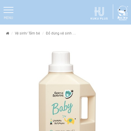
MENU
Home
Vệ sinh/ Tắm bé
Đồ dùng vệ sinh
NƯỚC GIẶT QUẦN ÁO EM BÉ KHÁNG