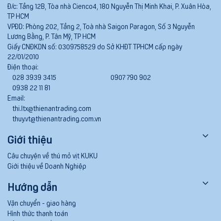
Đ/c:
Tầng 12B, Tòa nhà Cienco4, 180 Nguyễn Thị Minh Khai, P. Xuân Hòa,
TP HCM
VPĐD:
Phòng 202, Tầng 2, Toà nhà Saigon Paragon, Số 3 Nguyễn
Lương Bằng, P. Tân Mỹ, TP HCM
Giấy CNĐKDN số:
0309758529 do Sở KHĐT TPHCM cấp ngày
22/01/2010
Điện thoại:
028 3939 3415
0907 790 902
0938 22 11 81
Email:
thi.ltx@thienantrading.com
thuy.vt@thienantrading.com.vn
Giới thiệu
Câu chuyện về thú mỏ vịt KUKU
Giới thiệu về Doanh Nghiệp
Hướng dẫn
Vận chuyển - giao hàng
Hình thức thanh toán