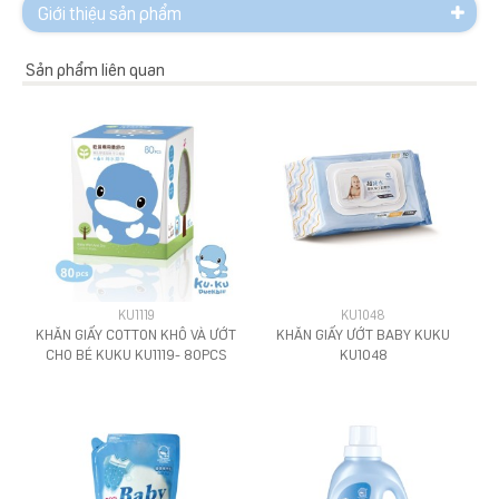
Giới thiệu sản phẩm
Sản phẩm liên quan
KU1119
KU1048
KHĂN GIẤY COTTON KHÔ VÀ ƯỚT
KHĂN GIẤY ƯỚT BABY KUKU
CHO BÉ KUKU KU1119- 80PCS
KU1048