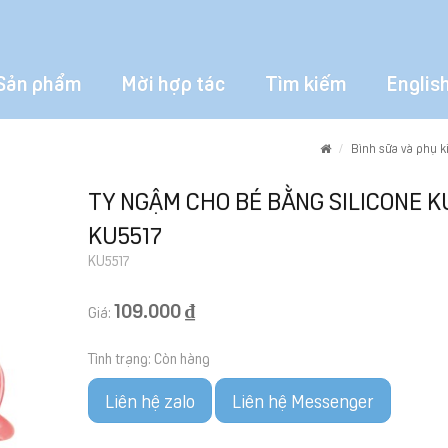
Sản phẩm
Mời hợp tác
Tìm kiếm
Englis
Home
Bình sữa và phụ k
TY NGẬM CHO BÉ BẰNG SILICONE 
KU5517
KU5517
109.000 ₫
Giá:
Tình trạng:
Còn hàng
Liên hệ zalo
Liên hệ Messenger