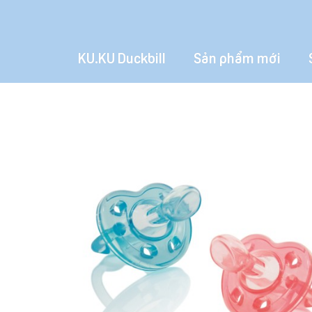
KU.KU Duckbill
Sản phẩm mới