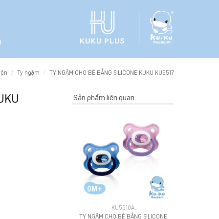
h
iện
Ty ngậm
TY NGẬM CHO BÉ BẰNG SILICONE KUKU KU5517
KUKU
Sản phẩm liên quan
KU5510A
TY NGẬM CHO BÉ BẰNG SILICONE