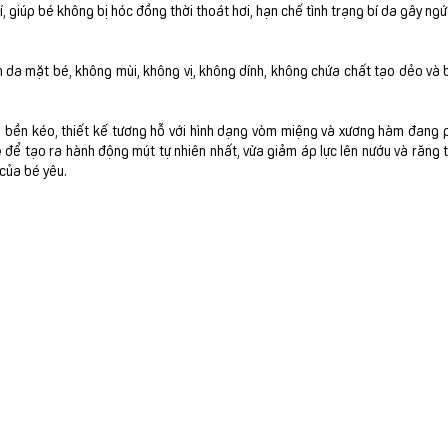
, giúp bé không bị hóc đồng thời thoát hơi, hạn chế tình trạng bí da gây ng
n da mặt bé, không mùi, không vị, không dính, không chứa chất tạo dẻo và 
 bền kéo, thiết kế tương hỗ với hình dạng vòm miệng và xương hàm đang p
 để tạo ra hành động mút tự nhiên nhất, vừa giảm áp lực lên nướu và răng 
của bé yêu.