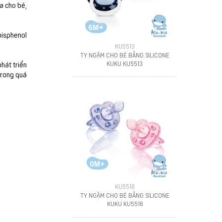
ứa cho bé,
bisphenol
KU5513
TY NGẬM CHO BÉ BẰNG SILICONE
KUKU KU5513
hát triển
trong quá
KU5516
TY NGẬM CHO BÉ BẰNG SILICONE
KUKU KU5516