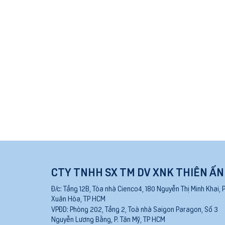
CTY TNHH SX TM DV XNK THIÊN ẤN
Đ/c:
Tầng 12B, Tòa nhà Cienco4, 180 Nguyễn Thị Minh Khai, P
Xuân Hòa, TP HCM
VPĐD:
Phòng 202, Tầng 2, Toà nhà Saigon Paragon, Số 3
Nguyễn Lương Bằng, P. Tân Mỹ, TP HCM