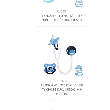
KU5519
TY NGẬM NHIỀU MÀU SẮC TỪ 6
MONTH TRỞ LÊN KUKU KU5519
KU5600
TY NGẬM MÀU SẮC KÈM DÂY GIỮ
TY CHO BÉ KUKU KU5600, 0-6
MONTHS