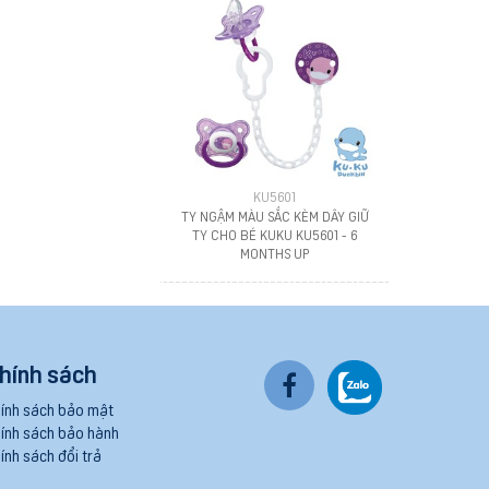
KU5601
TY NGẬM MÀU SẮC KÈM DÂY GIỮ
TY CHO BÉ KUKU KU5601 - 6
MONTHS UP
hính sách
ính sách bảo mật
ính sách bảo hành
ính sách đổi trả