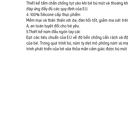
Thiết kế tấm chắn chống tụt vào khi bé bú mút và thoáng khí
đáp ứng đầy đủ các quy định của EU.
4. 100% Silicone cấp thực phẩm:
Mềm mại và thân thiện với da, đàn hồi tốt, giảm ma sát trê
A, an toàn tuyệt đối cho bé yêu.
5.Thiết kế núm đầu ngón tay cái:
Đạt các tiêu chuẩn của EU về độ bền chống cắn rách và độ
của bé. Trong quá trình bú, núm ty dẹt mô phỏng núm vú mẹ
trình phát triển của bé vừa thỏa mãn cảm giác được bú mút 