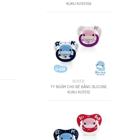
KUKU KU5510A
KU5512
TY NGẬM CHO BÉ BẰNG SILICONE
KUKU KU5512