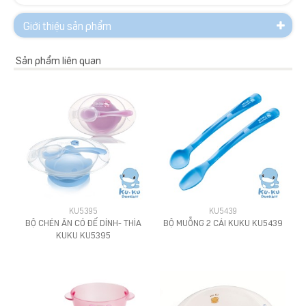
Giới thiệu sản phẩm
Sản phẩm liên quan
KU5395
KU5439
BỘ CHÉN ĂN CÓ ĐẾ DÍNH- THÌA
BỘ MUỖNG 2 CÁI KUKU KU5439
KUKU KU5395