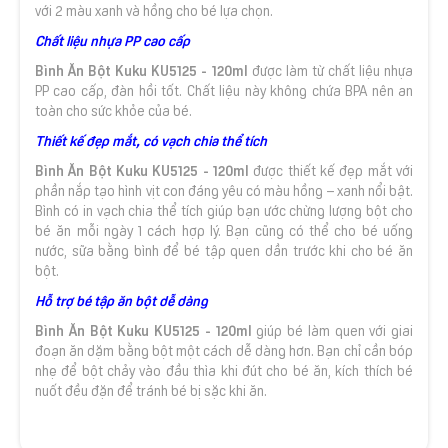
với 2 màu xanh và hồng cho bé lựa chọn.
Chất liệu nhựa PP cao cấp
Bình Ăn Bộ
t Kuku KU5125 - 120ml
được làm từ chất liệu nhựa
PP cao cấp, đàn hồi tốt. Chất liệu này không chứa BPA nên an
toàn cho sức khỏe của bé.
Thiết kế đẹp mắt, có vạch chia thể tích
Bình Ăn Bộ
t Kuku KU5125 - 120ml
được thiết kế đẹp mắt với
phần nắp tạo hình vịt con đáng yêu có màu hồng – xanh nổi bật.
Bình có in vạch chia thể tích giúp bạn ước chừng lượng bột cho
bé ăn mỗi ngày 1 cách hợp lý. Bạn cũng có thể cho bé uống
nước, sữa bằng bình để bé tập quen dần trước khi cho bé ăn
bột.
Hỗ trợ bé tập ăn bột dễ dàng
Bình Ăn Bộ
t Kuku KU5125 - 120ml
giúp bé làm quen với giai
đoạn ăn dặm bằng bột một cách dễ dàng hơn. Bạn chỉ cần bóp
nhẹ để bột chảy vào đầu thìa khi đút cho bé ăn, kích thích bé
nuốt đều đặn để tránh bé bị sặc khi ăn.