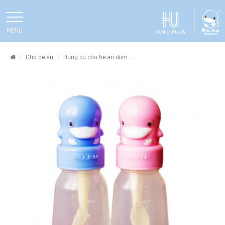
MENU
Home
Cho bé ăn
Dụng cụ cho bé ăn dặm
BÌNH ĂN BỘT KUKU KU5125 - 12