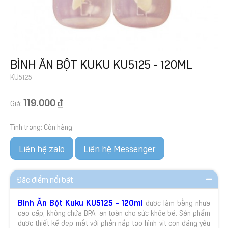
BÌNH ĂN BỘT KUKU KU5125 - 120ML
KU5125
119.000 ₫
Giá:
Tình trạng:
Còn hàng
Liên hệ zalo
Liên hệ Messenger
Đặc điểm nổi bật
Bình Ăn Bộ
t Kuku KU5125 - 120ml
được làm bằng nhựa
cao cấp, không chứa BPA an toàn cho sức khỏe bé. Sản phẩm
được thiết kế đẹp mắt với phần nắp tạo hình vịt con đáng yêu