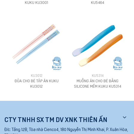
KUKU KU3001
KU5464
KU3012
KU5314
ĐŨA CHO BÉ TẬP ĂN KUKU
MUỖNG ĂN CHO BÉ BẰNG
KU3012
SILICONE MỀM KUKU KU5314
CTY TNHH SX TM DV XNK THIÊN ẤN
Đ/c:
Tầng 12B, Tòa nhà Cienco4, 180 Nguyễn Thị Minh Khai, P. Xuân Hòa,