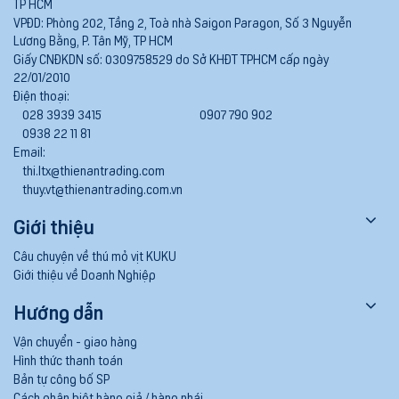
TP HCM
VPĐD:
Phòng 202, Tầng 2, Toà nhà Saigon Paragon, Số 3 Nguyễn
Lương Bằng, P. Tân Mỹ, TP HCM
Giấy CNĐKDN số:
0309758529 do Sở KHĐT TPHCM cấp ngày
22/01/2010
Điện thoại:
028 3939 3415
0907 790 902
0938 22 11 81
Email:
thi.ltx@thienantrading.com
thuy.vt@thienantrading.com.vn
Giới thiệu
Câu chuyện về thú mỏ vịt KUKU
Giới thiệu về Doanh Nghiệp
Hướng dẫn
Vận chuyển - giao hàng
Hình thức thanh toán
Bản tự công bố SP
Cách phân biệt hàng giả / hàng nhái