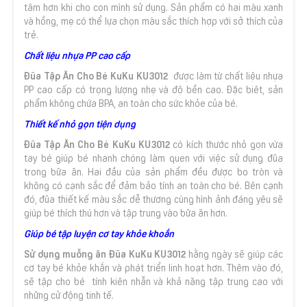
tâm hơn khi cho con mình sử dụng. Sản phẩm có hai màu xanh
và hồng, mẹ có thể lựa chọn màu sắc thích hợp với sở thích của
trẻ.
Chất liệu nhựa PP cao cấp
Đũa Tập Ăn Cho Bé KuKu KU3012
được làm từ chất liệu nhựa
PP cao cấp có trọng lượng nhẹ và độ bền cao. Đặc biêt, sản
phẩm không chứa BPA, an toàn cho sức khỏe của bé.
Thiết kế nhỏ gọn tiện dụng
Đũa Tập Ăn Cho Bé KuKu KU3012
có kích thước nhỏ gọn vừa
tay bé giúp bé nhanh chóng làm quen với việc sử dụng đũa
trong bữa ăn. Hai đầu của sản phẩm đều được bo tròn và
không có cạnh sắc để đảm bảo tính an toàn cho bé. Bên cạnh
đó, đũa thiết kế màu sắc dễ thương cùng hình ảnh đáng yêu sẽ
giúp bé thích thú hơn và tập trung vào bữa ăn hơn.
Giúp bé tập luyện cơ tay khỏe khoắn
Sử dụng muỗng ăn Đũa KuKu KU3012
hằng ngày sẽ giúp các
cơ tay bé khỏe khắn và phát triển linh hoạt hơn. Thêm vào đó,
sẽ tập cho bé tính kiên nhẫn và khả năng tập trung cao với
những cử động tinh tế.