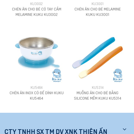
KU3002
KU3001
CHÉN ĂN CHO BÉ CÓ TAY CẦM
CHÉN ĂN CHO BÉ MELAMINE
MELAMINE KUKU KU3002
KUKU KU3001
KU5464
KU5314
CHÉN ĂN INOX CÓ ĐẾ DÍNH KUKU
MUỖNG ĂN CHO BÉ BẰNG
KU5464
SILICONE MỀM KUKU KU5314
CTY TNHH SX TM DV XNK THIÊN ẤN