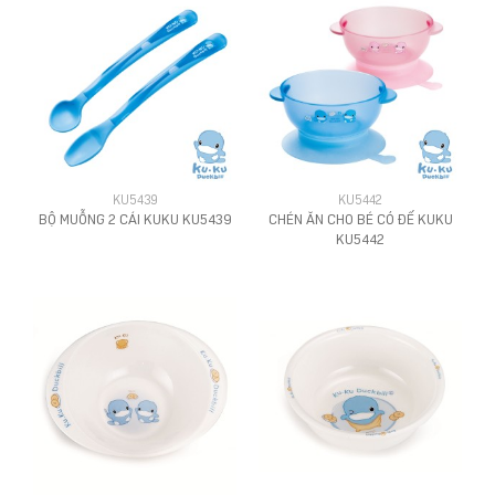
KU5439
KU5442
BỘ MUỖNG 2 CÁI KUKU KU5439
CHÉN ĂN CHO BÉ CÓ ĐẾ KUKU
KU5442