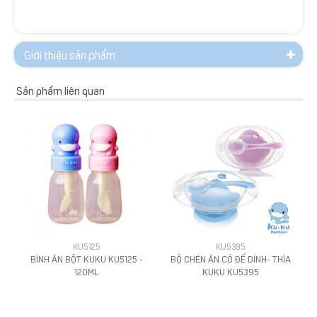
Giới thiệu sản phẩm
Sản phẩm liên quan
KU5125
KU5395
BÌNH ĂN BỘT KUKU KU5125 -
BỘ CHÉN ĂN CÓ ĐẾ DÍNH- THÌA
120ML
KUKU KU5395