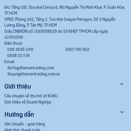
Đ/c:
Tầng 12B, Tòa nhà Cienco4, 180 Nguyễn Thị Minh Khai, P. Xuân Hòa,
TP HCM
VPĐD:
Phòng 202, Tầng 2, Toà nhà Saigon Paragon, Số 3 Nguyễn
Lương Bằng, P. Tân Mỹ, TP HCM
Giấy CNĐKDN số:
0309758529 do Sở KHĐT TPHCM cấp ngày
22/01/2010
Điện thoại:
028 3939 3415
0907 790 902
0938 22 11 81
Email:
thi.ltx@thienantrading.com
thuy.vt@thienantrading.com.vn
Giới thiệu
Câu chuyện về thú mỏ vịt KUKU
Giới thiệu về Doanh Nghiệp
Hướng dẫn
Vận chuyển - giao hàng
Hình thức thanh toán