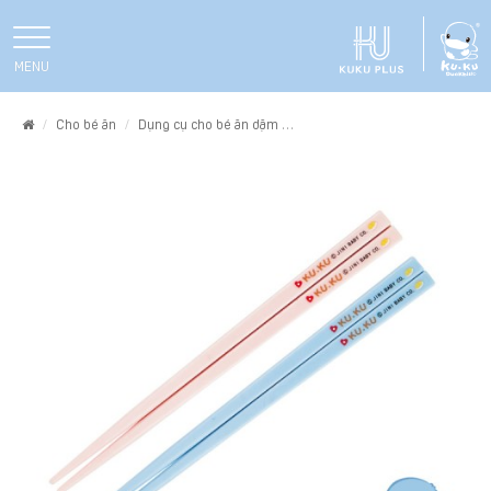
MENU
Home
Cho bé ăn
Dụng cụ cho bé ăn dặm
ĐŨA CHO BÉ TẬP ĂN KUKU KU30