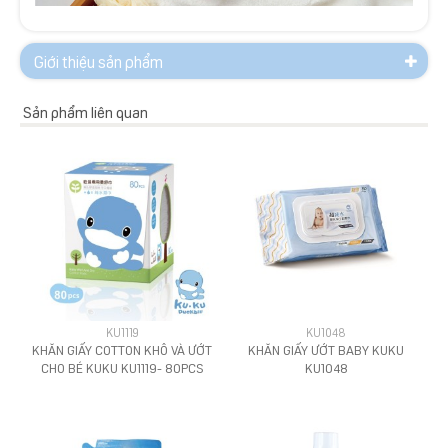
Giới thiệu sản phẩm
Sản phẩm liên quan
KU1119
KU1048
KHĂN GIẤY COTTON KHÔ VÀ ƯỚT
KHĂN GIẤY ƯỚT BABY KUKU
CHO BÉ KUKU KU1119- 80PCS
KU1048