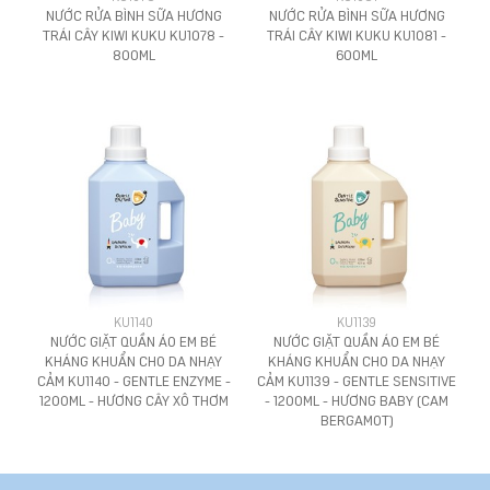
NƯỚC RỬA BÌNH SỮA HƯƠNG
NƯỚC RỬA BÌNH SỮA HƯƠNG
TRÁI CÂY KIWI KUKU KU1078 -
TRÁI CÂY KIWI KUKU KU1081 -
800ML
600ML
KU1140
KU1139
NƯỚC GIẶT QUẦN ÁO EM BÉ
NƯỚC GIẶT QUẦN ÁO EM BÉ
KHÁNG KHUẨN CHO DA NHẠY
KHÁNG KHUẨN CHO DA NHẠY
CẢM KU1140 - GENTLE ENZYME -
CẢM KU1139 - GENTLE SENSITIVE
1200ML - HƯƠNG CÂY XÔ THƠM
- 1200ML - HƯƠNG BABY (CAM
BERGAMOT)