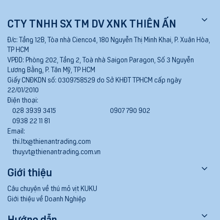
CTY TNHH SX TM DV XNK THIÊN ẤN
Đ/c:
Tầng 12B, Tòa nhà Cienco4, 180 Nguyễn Thị Minh Khai, P. Xuân Hòa,
TP HCM
VPĐD:
Phòng 202, Tầng 2, Toà nhà Saigon Paragon, Số 3 Nguyễn
Lương Bằng, P. Tân Mỹ, TP HCM
Giấy CNĐKDN số:
0309758529 do Sở KHĐT TPHCM cấp ngày
22/01/2010
Điện thoại:
028 3939 3415
0907 790 902
0938 22 11 81
Email:
thi.ltx@thienantrading.com
thuy.vt@thienantrading.com.vn
Giới thiệu
Câu chuyện về thú mỏ vịt KUKU
Giới thiệu về Doanh Nghiệp
Hướng dẫn