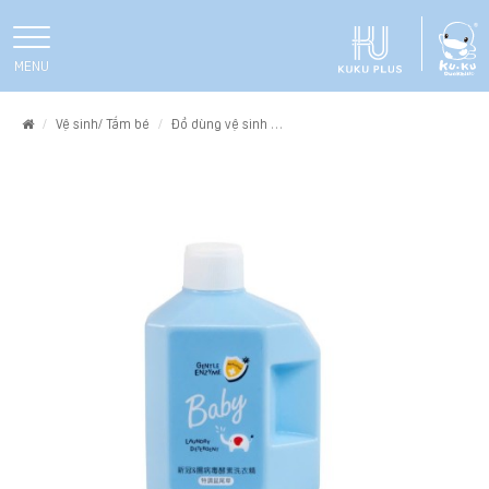
MENU
Home
Vệ sinh/ Tắm bé
Đồ dùng vệ sinh
NƯỚC GIẶT QUẦN ÁO EM BÉ KHÁN