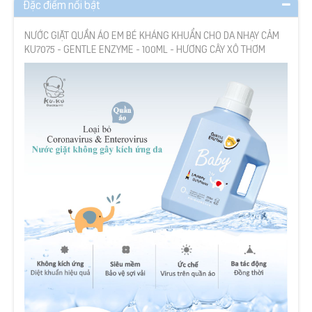
Đặc điểm nổi bật
NƯỚC GIẶT QUẦN ÁO EM BÉ KHÁNG KHUẨN CHO DA NHẠY CẢM
KU7075 - GENTLE ENZYME - 100ML - HƯƠNG CÂY XÔ THƠM