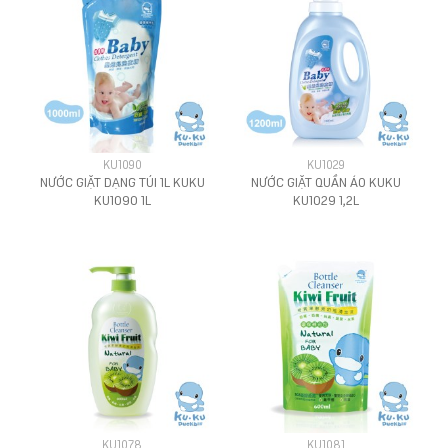
KU1090
KU1029
NƯỚC GIẶT DẠNG TÚI 1L KUKU
NƯỚC GIẶT QUẦN ÁO KUKU
KU1090 1L
KU1029 1,2L
KU1078
KU1081